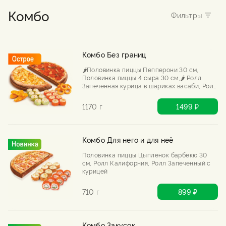
Комбо
Комбо Без границ
🌶️Половинка пиццы Пепперони 30 см,
Половинка пиццы 4 сыра 30 см,🌶️ Ролл
Запеченная курица в шариках васаби, Ролл
Запеченная калифорния с крабом, Луковые
кольца стандарт, Куриные стрипсы.
1170 г
1499 ₽
Комбо Для него и для неё
Половинка пиццы Цыпленок барбекю 30
см, Ролл Калифорния, Ролл Запеченный с
курицей
710 г
899 ₽
Комбо Закусок