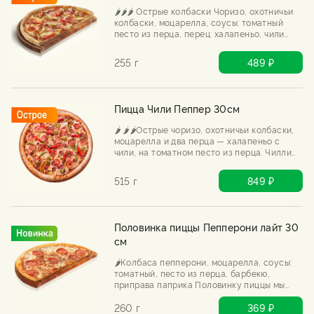
🌶️🌶️🌶️ Острые колбаски Чоризо, охотничьи
колбаски, моцарелла, соусы: томатный
песто из перца, перец: халапеньо, чили
Половинку пиццы мы выпекаем только
после Вашего заказа.
255 г
489 ₽
Пицца Чили Пеппер 30см
🌶️ 🌶️🌶️Острые чоризо, охотничьи колбаски,
моцарелла и два перца — халапеньо с
чили, на томатном песто из перца. Чилли
пеппер не врёт: будет жарко, будет мясно,
будет горячо.
515 г
849 ₽
Половинка пиццы Пепперони лайт 30
см
🌶️Колбаса пепперони, моцарелла, соусы:
томатный, песто из перца, барбекю,
приправа паприка Половинку пиццы мы
выпекаем только после Вашего заказа.
260 г
369 ₽