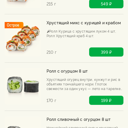
215 г
549 ₽
Хрустящий микс с курицей и крабом
🌶️Ролл Курица с хрустящим луком 4 шт,
Ролл Хрустящий краб 4 шт.
210 г
399 ₽
Ролл с огурцом 8 шт
Хрустящий огурец внутри, кунжут и рис в
объятиях тончайшего нори. Глоток
свежести за один укус — лето на тарелке
даже зимой.
170 г
199 ₽
Ролл сливочный с огурцом 8 шт
Нежнейший сливочный сыр и хрустящий