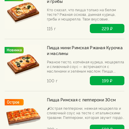
и грибы
Кто сказал, что пицца только на белом
тесте? Ржаная основа, дымная курица,
грибы и моцарелла. Твои вкусовые
рецепторы будут в замешательстве. Им
понравится.
115 г
229 ₽
Пицца мини Римская Ржаная Курочка
и маслины
Ржаное тесто, копчёная курица, моцарелла
и сливочный соус — встречаются с
маслинами и зелёным маслом. Пицца,
которая звучит странно, а на деле —
гениально. Попробуй, не пожалеешь.
100 г
199 ₽
Пицца Римская с пепперони 30см
🌶️Острая пепперони, нежная моцарелла и
сливочный соус на тесте с итальянскими
травами. Пепперони, которая звучит гордо
и съедается быстро. Бери, пока горячая.