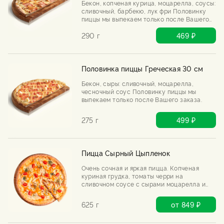
Бекон, копченая курица, моцарелла, соусы:
сливочный, барбекю, лук фри Половинку
пиццы мы выпекаем только после Вашего
заказа.
290 г
469 ₽
Половинка пиццы Греческая 30 см
Бекон, сыры: сливочный, моцарелла,
чесночный соус Половинку пиццы мы
выпекаем только после Вашего заказа.
275 г
499 ₽
Пицца Сырный Цыпленок
Очень сочная и яркая пицца. Копченая
куриная грудка, томаты черри на
сливочном соусе с сырами моцарелла и
чеддер.
625 г
от 849 ₽