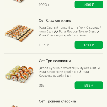
1020 г
1499 ₽
Сет Сладкая жизнь
Ролл Сырный панко 8 шт, 🌶️Ролл С курицей
чили 8 шт,🌶️🌶️ Ролл Лосось Том ям 8 шт, 🌶️
Ролл Хрустящий краб 8 шт, Ролл
Запеченный с курицей 8 шт, Ролл
Запеченный с угрем 8 шт
1335 г
1799 ₽
Сет Три половинки
🌶️Ролл Курица с хрустящим луком 4 шт, 🌶️
Ролл Хрустящий краб 4 шт,🌶️ Ролл
Креветка васаби 4 шт
315 г
599 ₽
Сет Тройная классика