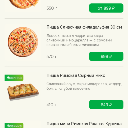
550 г
от 899 ₽
Пицца Сливочная филадельфия 30 см
Лосось, томаты черри, два сыра —
сливочный и моцарелла — с соусами
сливочным и бальзамическим.
Филадельфия переехала в пиццу и,
кажется, осталась навсегда.
570 г
999 ₽
Пицца Римская Сырный микс
Сливочный соус, сыры: моцарелла, чеддер,
бри, с голубой плесенью
410 г
649 ₽
Пицца мини Римская Ржаная Курочка