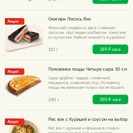
брусничный, кетчуп, барбекю. ***На блюдо
не действуют скидки на самовывоз и день
рождения
Онигири Лосось Яки
Японский сэндвич из риса с нежным
лососем, хрустящим айсбергом, томатами
и соусом яки. Рыбная нежность в удобном
формате — держи в руках и наслаждайся.
***На блюдо не действуют скидки на
189 ₽
110 г
239
₽
самовывоз и день рождения
Половинка пиццы Четыре сыра 30 см
Сыры: дорблю, чеддер, сливочный,
моцарелла, сливочный соус Половинку
пиццы мы выпекаем только после Вашего
заказа. ***На блюдо не действуют скидки
на самовывоз и день рождения
399 ₽
240 г
499
₽
Рис вок с Курицей и соусом на выбор
Рис вок с курицей и овощами в сладко-
соевом соусе пад-тай, с кунжутом.