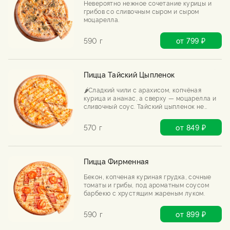
Невероятно нежное сочетание курицы и
грибов со сливочным сыром и сыром
моцарелла.
590 г
от 799 ₽
Пицца Тайский Цыпленок
🌶️Сладкий чили с арахисом, копчёная
курица и ананас, а сверху — моцарелла и
сливочный соус. Тайский цыпленок не
знает слова «скучно». Острый, сочный,
непредсказуемый.
570 г
от 849 ₽
Пицца Фирменная
Бекон, копченая куриная грудка, сочные
томаты и грибы, под ароматным соусом
барбекю с хрустящим жареным луком.
590 г
от 899 ₽