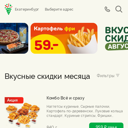
Екатеринбург
Выберите адрес
Вкусные скидки месяца
Комбо Всё и сразу
Наггетсы куриные, Сырные палочки,
Картофель по-деревенски, Луковые кольца
стандарт, Куриные стрипсы, Фришки
большие со вкусом сыр, 🌶️Куриный
попкорн с чили соусом, Соусы: сырный,
959 ₽
840 г
1199
₽