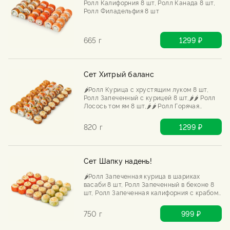
Ролл Калифорния 8 шт, Ролл Канада 8 шт,
Ролл Филадельфия 8 шт
665 г
1299 ₽
Сет Хитрый баланс
🌶️Ролл Курица с хрустящим луком 8 шт,
Ролл Запеченный с курицей 8 шт,🌶️🌶️ Ролл
Лосось том ям 8 шт,🌶️🌶️ Ролл Горячая
тортилья с курицей и шрирача 8 шт
820 г
1299 ₽
Сет Шапку надень!
🌶️Ролл Запеченная курица в шариках
васаби 8 шт, Ролл Запеченный в беконе 8
шт, Ролл Запеченная калифорния с крабом
8 шт
750 г
999 ₽