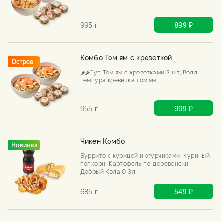
995 г
899 ₽
Комбо Том ям с креветкой
🌶️🌶️Суп Том ям с креветками 2 шт, Ролл
Темпура креветка том ям
955 г
999 ₽
Чикен Комбо
Буррито с курицей и огурчиками, Куриный
попкорн, Картофель по-деревенски,
Добрый Кола 0,3л
685 г
549 ₽