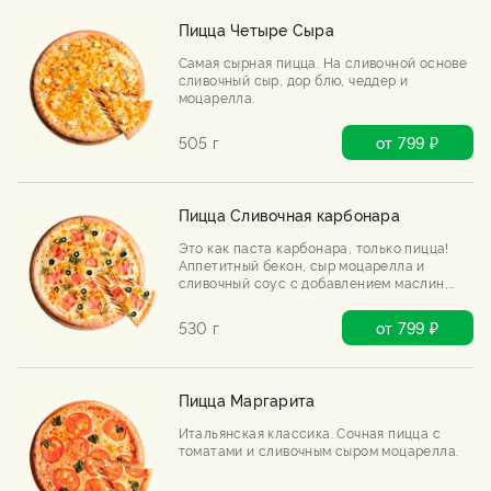
Пицца Четыре Сыра
Самая сырная пицца. На сливочной основе
сливочный сыр, дор блю, чеддер и
моцарелла.
505 г
от 799 ₽
Пицца Сливочная карбонара
Это как паста карбонара, только пицца!
Аппетитный бекон, сыр моцарелла и
сливочный соус с добавлением маслин,
хрустящего жареного лука.
530 г
от 799 ₽
Пицца Маргарита
Итальянская классика. Сочная пицца с
томатами и сливочным сыром моцарелла.