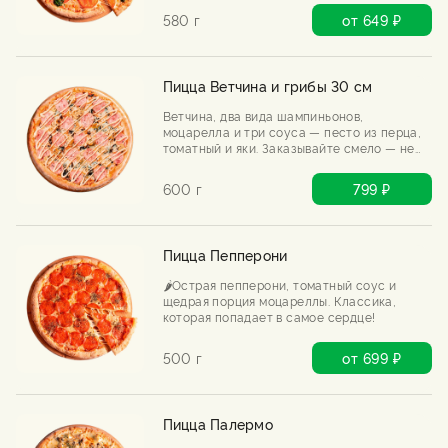
580 г
от 649 ₽
Пицца Ветчина и грибы 30 см
Ветчина, два вида шампиньонов,
моцарелла и три соуса — песто из перца,
томатный и яки. Заказывайте смело — не
пожалеете.
600 г
799 ₽
Пицца Пепперони
🌶️Острая пепперони, томатный соус и
щедрая порция моцареллы. Классика,
которая попадает в самое сердце!
500 г
от 699 ₽
Пицца Палермо