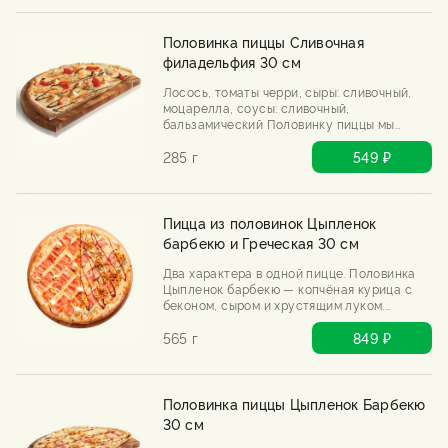
Половинка пиццы Сливочная
филадельфия 30 см
Лосось, томаты черри, сыры: сливочный,
моцарелла, соусы: сливочный,
бальзамический Половинку пиццы мы
выпекаем только после Вашего заказа.
285 г
549 ₽
Пицца из половинок Цыпленок
барбекю и Греческая 30 см
Два характера в одной пицце. Половинка
Цыпленок барбекю — копчёная курица с
беконом, сыром и хрустящим луком.
Половинка «Греческая» — бекон, два сыра
и чесночный соус. Половинку пиццы мы
565 г
849 ₽
выпекаем только после вашего заказа.
Половинка пиццы Цыпленок Барбекю
30 см