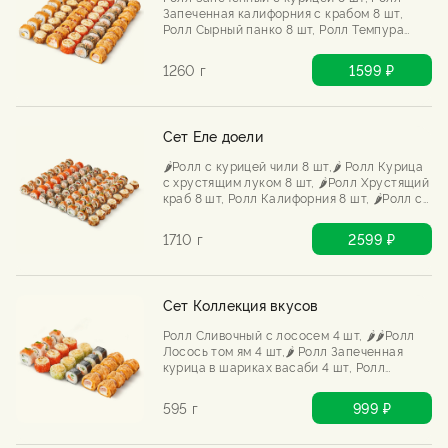
Запеченная калифорния с крабом 8 шт,
Ролл Сырный панко 8 шт, Ролл Темпура
краб 8 шт,🌶️🌶️ Ролл Горячая тортилья с
курицей и шрирача 8 шт, Ролл Горячая
1260 г
1599 ₽
тортилья с беконом 8 шт
Сет Еле доели
🌶️Ролл с курицей чили 8 шт,🌶️ Ролл Курица
с хрустящим луком 8 шт, 🌶️Ролл Хрустящий
краб 8 шт, Ролл Калифорния 8 шт, 🌶️Ролл с
жаренным лососем 8 шт, 🌶️🌶️Ролл Лосось
том ям 8 шт, Ролл Запеченный с курицей 8
1710 г
2599 ₽
шт, 🌶️🌶️Ролл Темпура креветка Том ям 8 шт
Сет Коллекция вкусов
Ролл Сливочный с лососем 4 шт, 🌶️🌶️Ролл
Лосось том ям 4 шт,🌶️ Ролл Запеченная
курица в шариках васаби 4 шт, Ролл
Запеченная калифорния с крабом 4 шт,
Ролл Горячая тортилья с беконом 8 шт
595 г
999 ₽