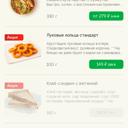
Быстро, сочно, с восточным настроением.
***На блюдо не действуют скидки на
самовывоз и день рождения
от 279 ₽
330 г
349
₽
Луковые кольца стандарт
Хрустящие луковые кольца в кляре.
Сладковатый вкус, румяная корочка. ***На
блюдо не действуют скидки на самовывоз
и день рождения
149 ₽
100 г
199
₽
Клаб-сэндвич с ветчиной
Хлеб тостовый, ветчина, скрэмбл, соус
сладкий чили, сыр творожный, соус 1000
островов, маринованные огурцы ***На
блюдо не действуют скидки на самовывоз
и день рождения
149 ₽
160 г
189
₽