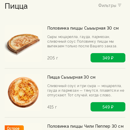
Пицца
Половинка пиццы Сыыырная 30 см
Сыры: моцарелла, гауда, пармезан,
сливочный соус Половинку пиццы мы
выпекаем только после Вашего заказа.
205 г
349 ₽
Пицца Сыыырная 30 см
Сливочный соус и три сыра — моцарелла,
гауда и пармезан — тянутся, плавятся и не
отпускают. Тот случай, когда слово
«сырная» можно повторять бесконечно.
415 г
549 ₽
Половинка пиццы Чили Пеппер 30 см