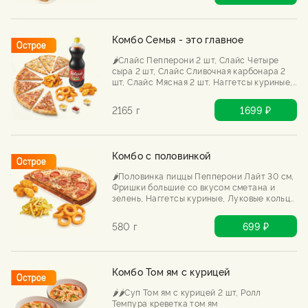
Комбо Семья - это главное
🌶️Слайс Пепперони 2 шт, Слайс Четыре
сыра 2 шт, Слайс Сливочная карбонара 2
шт, Слайс Мясная 2 шт, Наггетсы куриные,
Картофель по-деревенски, Луковые кольца
стандарт, Соусы сырный 2 шт, кетчуп,
2165 г
1699 ₽
Добрый Кола 1л
Комбо с половинкой
🌶️Половинка пиццы Пепперони Лайт 30 см,
Фришки большие со вкусом сметана и
зелень, Наггетсы куриные, Луковые кольца
стандарт.
580 г
699 ₽
Комбо Том ям с курицей
🌶️🌶️Суп Том ям с курицей 2 шт, Ролл
Темпура креветка том ям