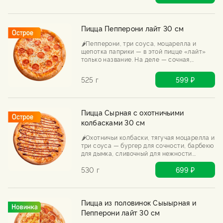
Пицца Пепперони лайт 30 см
🌶️Пепперони, три соуса, моцарелла и
щепотка паприки — в этой пицце «лайт»
только название. На деле — сочная,
пряная, с хрустящим краем. Попробуй
оторваться.
525 г
599 ₽
Пицца Сырная с охотничьими
колбасками 30 см
🌶️Охотничьи колбаски, тягучая моцарелла и
три соуса — бургер для сочности, барбекю
для дымка, сливочный для нежности.
Сырная, но с характером. Хоть в лес с ней,
хоть на диван.
530 г
699 ₽
Пицца из половинок Сыыырная и
Пепперони лайт 30 см