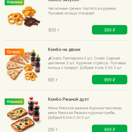
Чесночные гренки, Наггетсы куриные,
Луковые кольца стандарт.
300 г
399 ₽
Комбо на двоих
🌶️Слайс Пепперони 2 шт, Слайс Сырный
цыпленок 2 шт, Куриные стрипсы, Луковые
кольца стандарт, Добрый Кола 0,5л 2 шт
615 г
999 ₽
Комбо Ржаной дуэт
Мини Римская ржаная Курочка+маслины,
мини Римская Ржаная курочка+грибы,
Добрый Кола 0,3л 2 шт
215 г
499 ₽