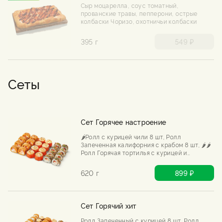
Сыр моцарелла, соус томатный,
прованские травы, пепперони, острые
колбаски Чоризо, охотничьи колбаски
395 г
549 ₽
Сеты
Сет Горячее настроение
🌶️Ролл с курицей чили 8 шт, Ролл
Запеченная калифорния с крабом 8 шт, 🌶️🌶️
Ролл Горячая тортилья с курицей и
шрирача 8 шт
620 г
899 ₽
Сет Горячий хит
Ролл Запеченный с курицей 8 шт, Ролл