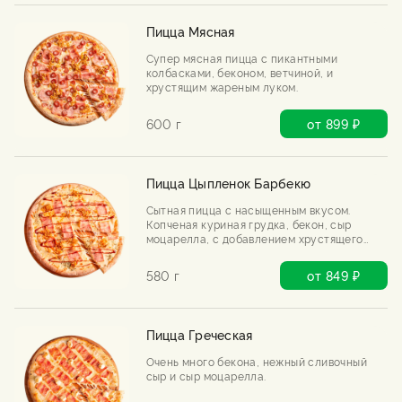
Пицца Мясная
Супер мясная пицца с пикантными
колбасками, беконом, ветчиной, и
хрустящим жареным луком.
600 г
от 899 ₽
Пицца Цыпленок Барбекю
Сытная пицца с насыщенным вкусом.
Копченая куриная грудка, бекон, сыр
моцарелла, с добавлением хрустящего
лука фри и соуса барбекю.
580 г
от 849 ₽
Пицца Греческая
Очень много бекона, нежный сливочный
сыр и сыр моцарелла.