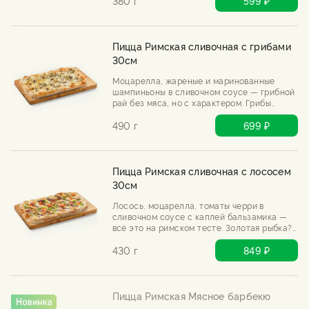
380 г
599 ₽
Пицца Римская сливочная с грибами
30см
Моцарелла, жареные и маринованные
шампиньоны в сливочном соусе — грибной
рай без мяса, но с характером. Грибы
спорят друг с другом, а выигрываешь ты.
Подается с трюфельным маслом.
490 г
699 ₽
Пицца Римская сливочная с лососем
30см
Лосось, моцарелла, томаты черри в
сливочном соусе с каплей бальзамика —
всё это на римском тесте. Золотая рыбка?
Нет, золотая пицца.
430 г
849 ₽
Пицца Римская Мясное барбекю