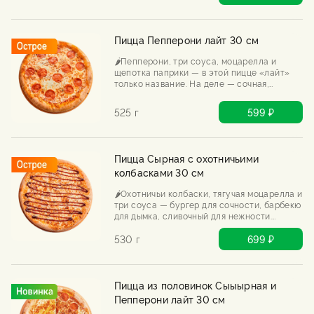
Пицца Пепперони лайт 30 см
🌶️Пепперони, три соуса, моцарелла и
щепотка паприки — в этой пицце «лайт»
только название. На деле — сочная,
пряная, с хрустящим краем. Попробуй
оторваться.
525 г
599 ₽
Пицца Сырная с охотничьими
колбасками 30 см
🌶️Охотничьи колбаски, тягучая моцарелла и
три соуса — бургер для сочности, барбекю
для дымка, сливочный для нежности.
Сырная, но с характером. Хоть в лес с ней,
хоть на диван.
530 г
699 ₽
Пицца из половинок Сыыырная и
Пепперони лайт 30 см