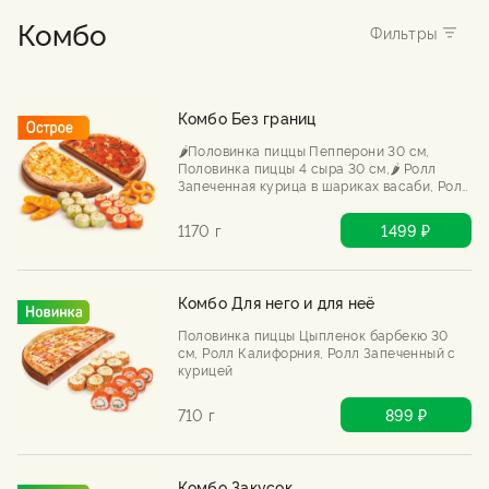
Комбо
Комбо Без границ
🌶️Половинка пиццы Пепперони 30 см,
Половинка пиццы 4 сыра 30 см,🌶️ Ролл
Запеченная курица в шариках васаби, Ролл
Запеченная калифорния с крабом, Луковые
кольца стандарт, Куриные стрипсы.
1170 г
1499 ₽
Комбо Для него и для неё
Половинка пиццы Цыпленок барбекю 30
см, Ролл Калифорния, Ролл Запеченный с
курицей
710 г
899 ₽
Комбо Закусок