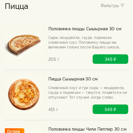
Пицца
Половинка пиццы Сыыырная 30 см
Сыры: моцарелла, гауда, пармезан,
сливочный соус Половинку пиццы мы
выпекаем только после Вашего заказа.
205 г
349 ₽
Пицца Сыыырная 30 см
Сливочный соус и три сыра — моцарелла,
гауда и пармезан — тянутся, плавятся и не
отпускают. Тот случай, когда слово
«сырная» можно повторять бесконечно.
415 г
549 ₽
Половинка пиццы Чили Пеппер 30 см