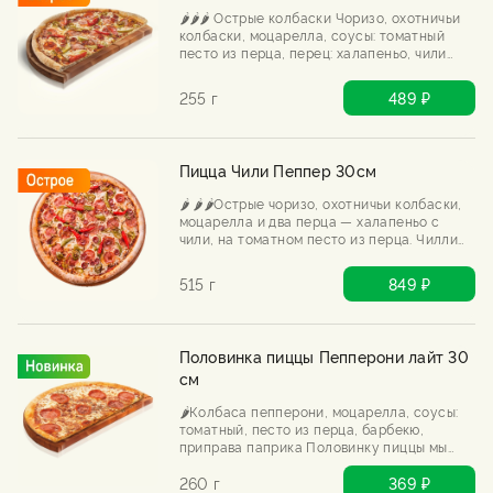
🌶️🌶️🌶️ Острые колбаски Чоризо, охотничьи
колбаски, моцарелла, соусы: томатный
песто из перца, перец: халапеньо, чили
Половинку пиццы мы выпекаем только
после Вашего заказа.
255 г
489 ₽
Пицца Чили Пеппер 30см
🌶️ 🌶️🌶️Острые чоризо, охотничьи колбаски,
моцарелла и два перца — халапеньо с
чили, на томатном песто из перца. Чилли
пеппер не врёт: будет жарко, будет мясно,
будет горячо.
515 г
849 ₽
Половинка пиццы Пепперони лайт 30
см
🌶️Колбаса пепперони, моцарелла, соусы:
томатный, песто из перца, барбекю,
приправа паприка Половинку пиццы мы
выпекаем только после Вашего заказа.
260 г
369 ₽