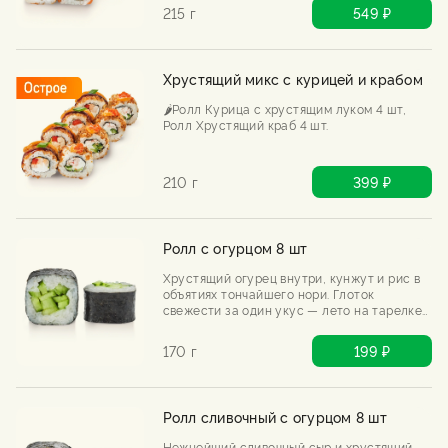
215 г
549 ₽
Хрустящий микс с курицей и крабом
🌶️Ролл Курица с хрустящим луком 4 шт,
Ролл Хрустящий краб 4 шт.
210 г
399 ₽
Ролл с огурцом 8 шт
Хрустящий огурец внутри, кунжут и рис в
объятиях тончайшего нори. Глоток
свежести за один укус — лето на тарелке
даже зимой.
170 г
199 ₽
Ролл сливочный с огурцом 8 шт
Нежнейший сливочный сыр и хрустящий