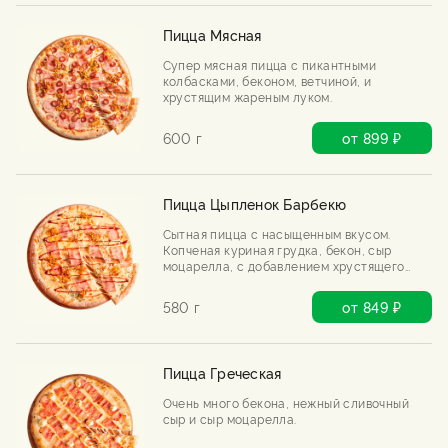
Пицца Мясная
Супер мясная пицца с пикантными
колбасками, беконом, ветчиной, и
хрустящим жареным луком.
600 г
от 899 ₽
Пицца Цыпленок Барбекю
Сытная пицца с насыщенным вкусом.
Копченая куриная грудка, бекон, сыр
моцарелла, с добавлением хрустящего
лука фри и соуса барбекю.
580 г
от 849 ₽
Пицца Греческая
Очень много бекона, нежный сливочный
сыр и сыр моцарелла.