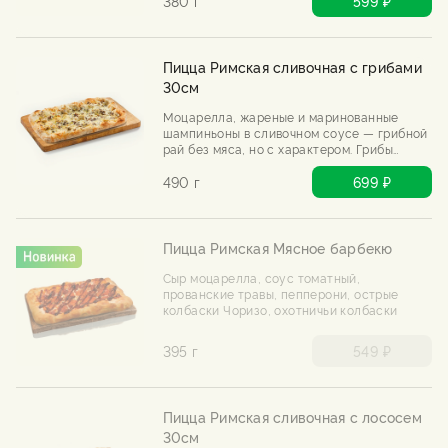
380 г
599 ₽
Пицца Римская сливочная с грибами
30см
Моцарелла, жареные и маринованные
шампиньоны в сливочном соусе — грибной
рай без мяса, но с характером. Грибы
спорят друг с другом, а выигрываешь ты.
Подается с трюфельным маслом.
490 г
699 ₽
Пицца Римская Мясное барбекю
Сыр моцарелла, соус томатный,
прованские травы, пепперони, острые
колбаски Чоризо, охотничьи колбаски
395 г
549 ₽
Пицца Римская сливочная с лососем
30см