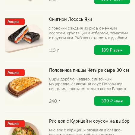
брусничный, кетчуп, барбекю. ***На блюдо
не действуют скидки на самовывоз и день
рождения
Онигири Лосось Яки
Японский сэндвич из риса с нежным
лососем, хрустящим айсбергом, томатами
и соусом яки. Рыбная нежность в удобном
формате — держи в руках и наслаждайся.
***На блюдо не действуют скидки на
189 ₽
110 г
239
₽
самовывоз и день рождения
Половинка пиццы Четыре сыра 30 см
Сыры: дорблю, чеддер, сливочный,
моцарелла, сливочный соус Половинку
пиццы мы выпекаем только после Вашего
заказа. ***На блюдо не действуют скидки
на самовывоз и день рождения
399 ₽
240 г
499
₽
Рис вок с Курицей и соусом на выбор
Рис вок с курицей и овощами в сладко-
соевом соусе пад-тай, с кунжутом.