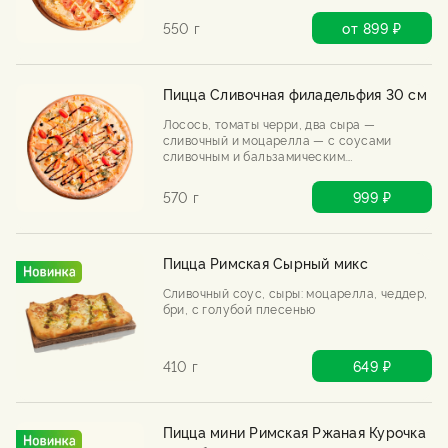
550 г
от 899 ₽
Пицца Сливочная филадельфия 30 см
Лосось, томаты черри, два сыра —
сливочный и моцарелла — с соусами
сливочным и бальзамическим.
Филадельфия переехала в пиццу и,
кажется, осталась навсегда.
570 г
999 ₽
Пицца Римская Сырный микс
Сливочный соус, сыры: моцарелла, чеддер,
бри, с голубой плесенью
410 г
649 ₽
Пицца мини Римская Ржаная Курочка