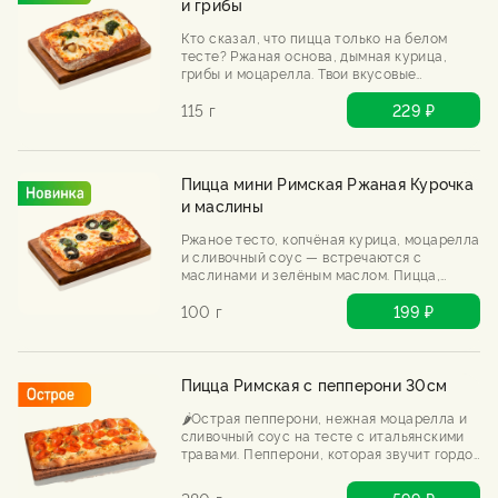
и грибы
Кто сказал, что пицца только на белом
тесте? Ржаная основа, дымная курица,
грибы и моцарелла. Твои вкусовые
рецепторы будут в замешательстве. Им
понравится.
115 г
229 ₽
Пицца мини Римская Ржаная Курочка
и маслины
Ржаное тесто, копчёная курица, моцарелла
и сливочный соус — встречаются с
маслинами и зелёным маслом. Пицца,
которая звучит странно, а на деле —
гениально. Попробуй, не пожалеешь.
100 г
199 ₽
Пицца Римская с пепперони 30см
🌶️Острая пепперони, нежная моцарелла и
сливочный соус на тесте с итальянскими
травами. Пепперони, которая звучит гордо
и съедается быстро. Бери, пока горячая.