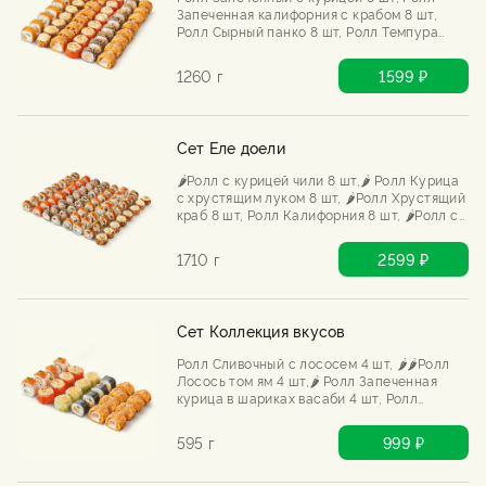
Запеченная калифорния с крабом 8 шт,
Ролл Сырный панко 8 шт, Ролл Темпура
краб 8 шт,🌶️🌶️ Ролл Горячая тортилья с
курицей и шрирача 8 шт, Ролл Горячая
1260 г
1599 ₽
тортилья с беконом 8 шт
Сет Еле доели
🌶️Ролл с курицей чили 8 шт,🌶️ Ролл Курица
с хрустящим луком 8 шт, 🌶️Ролл Хрустящий
краб 8 шт, Ролл Калифорния 8 шт, 🌶️Ролл с
жаренным лососем 8 шт, 🌶️🌶️Ролл Лосось
том ям 8 шт, Ролл Запеченный с курицей 8
1710 г
2599 ₽
шт, 🌶️🌶️Ролл Темпура креветка Том ям 8 шт
Сет Коллекция вкусов
Ролл Сливочный с лососем 4 шт, 🌶️🌶️Ролл
Лосось том ям 4 шт,🌶️ Ролл Запеченная
курица в шариках васаби 4 шт, Ролл
Запеченная калифорния с крабом 4 шт,
Ролл Горячая тортилья с беконом 8 шт
595 г
999 ₽