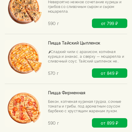
Невероятно нежное сочетание курицы и
грибов со сливочным сыром и сыром
моцарелла.
590 г
от 799 ₽
Пицца Тайский Цыпленок
🌶️Сладкий чили с арахисом, копчёная
курица и ананас, а сверху — моцарелла и
сливочный соус. Тайский цыпленок не
знает слова «скучно». Острый, сочный,
непредсказуемый.
570 г
от 849 ₽
Пицца Фирменная
Бекон, копченая куриная грудка, сочные
томаты и грибы, под ароматным соусом
барбекю с хрустящим жареным луком.
590 г
от 899 ₽