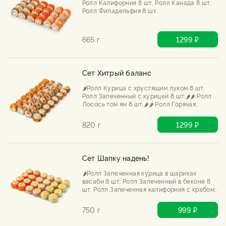
Ролл Калифорния 8 шт, Ролл Канада 8 шт,
Ролл Филадельфия 8 шт
665 г
1299 ₽
Сет Хитрый баланс
🌶️Ролл Курица с хрустящим луком 8 шт,
Ролл Запеченный с курицей 8 шт,🌶️🌶️ Ролл
Лосось том ям 8 шт,🌶️🌶️ Ролл Горячая
тортилья с курицей и шрирача 8 шт
820 г
1299 ₽
Сет Шапку надень!
🌶️Ролл Запеченная курица в шариках
васаби 8 шт, Ролл Запеченный в беконе 8
шт, Ролл Запеченная калифорния с крабом
8 шт
750 г
999 ₽