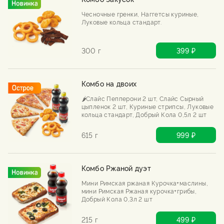
Чесночные гренки, Наггетсы куриные,
Луковые кольца стандарт.
300 г
399 ₽
Комбо на двоих
🌶️Слайс Пепперони 2 шт, Слайс Сырный
цыпленок 2 шт, Куриные стрипсы, Луковые
кольца стандарт, Добрый Кола 0,5л 2 шт
615 г
999 ₽
Комбо Ржаной дуэт
Мини Римская ржаная Курочка+маслины,
мини Римская Ржаная курочка+грибы,
Добрый Кола 0,3л 2 шт
215 г
499 ₽