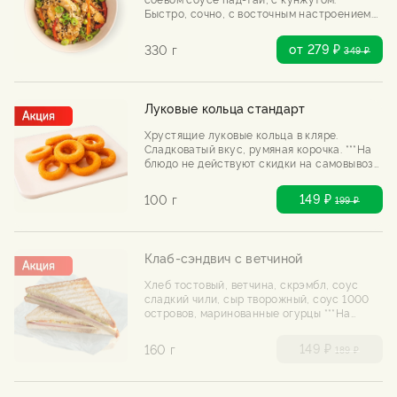
Быстро, сочно, с восточным настроением.
***На блюдо не действуют скидки на
самовывоз и день рождения
от 279 ₽
330 г
349
₽
Луковые кольца стандарт
Хрустящие луковые кольца в кляре.
Сладковатый вкус, румяная корочка. ***На
блюдо не действуют скидки на самовывоз
и день рождения
149 ₽
100 г
199
₽
Клаб-сэндвич с ветчиной
Хлеб тостовый, ветчина, скрэмбл, соус
сладкий чили, сыр творожный, соус 1000
островов, маринованные огурцы ***На
блюдо не действуют скидки на самовывоз
и день рождения
149 ₽
160 г
189
₽