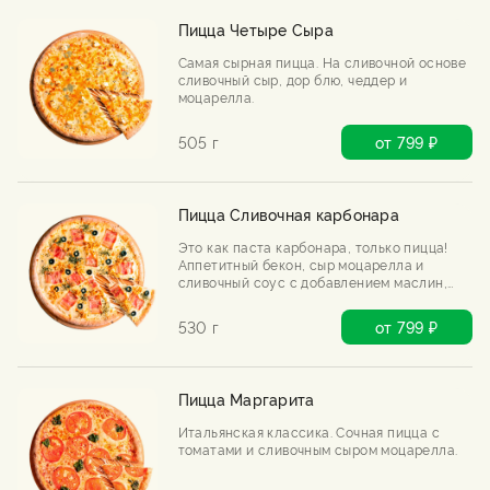
Пицца Четыре Сыра
Самая сырная пицца. На сливочной основе
сливочный сыр, дор блю, чеддер и
моцарелла.
505 г
от 799 ₽
Пицца Сливочная карбонара
Это как паста карбонара, только пицца!
Аппетитный бекон, сыр моцарелла и
сливочный соус с добавлением маслин,
хрустящего жареного лука.
530 г
от 799 ₽
Пицца Маргарита
Итальянская классика. Сочная пицца с
томатами и сливочным сыром моцарелла.