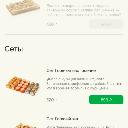
Лосось, моцарелла, томаты черри в
сливочном соусе с каплей бальзамика —
всё это на римском тесте. Золотая рыбка?
Нет, золотая пицца.
430 г
849 ₽
Сеты
Сет Горячее настроение
🌶️Ролл с курицей чили 8 шт, Ролл
Запеченная калифорния с крабом 8 шт, 🌶️🌶️
Ролл Горячая тортилья с курицей и
шрирача 8 шт
620 г
899 ₽
Сет Горячий хит
Ролл Запеченный с курицей 8 шт, Ролл