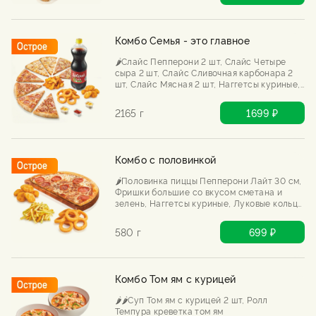
Комбо Семья - это главное
🌶️Слайс Пепперони 2 шт, Слайс Четыре
сыра 2 шт, Слайс Сливочная карбонара 2
шт, Слайс Мясная 2 шт, Наггетсы куриные,
Картофель по-деревенски, Луковые кольца
стандарт, Соусы сырный 2 шт, кетчуп,
2165 г
1699 ₽
Добрый Кола 1л
Комбо с половинкой
🌶️Половинка пиццы Пепперони Лайт 30 см,
Фришки большие со вкусом сметана и
зелень, Наггетсы куриные, Луковые кольца
стандарт.
580 г
699 ₽
Комбо Том ям с курицей
🌶️🌶️Суп Том ям с курицей 2 шт, Ролл
Темпура креветка том ям