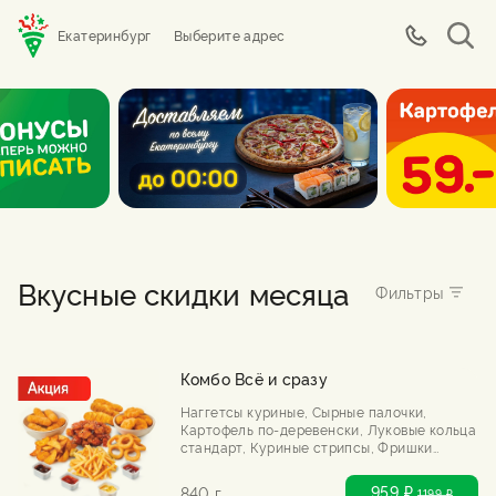
Екатеринбург
Выберите адрес
Вкусные скидки месяца
Комбо Всё и сразу
Наггетсы куриные, Сырные палочки,
Картофель по-деревенски, Луковые кольца
стандарт, Куриные стрипсы, Фришки
большие со вкусом сыр, 🌶️Куриный
попкорн с чили соусом, Соусы: сырный,
959 ₽
840 г
1199
₽