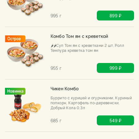
995 г
899 ₽
Комбо Том ям с креветкой
🌶️🌶️Суп Том ям с креветками 2 шт, Ролл
Темпура креветка том ям
955 г
999 ₽
Чикен Комбо
Буррито с курицей и огурчиками, Куриный
попкорн, Картофель по-деревенски,
Добрый Кола 0,3л
685 г
549 ₽