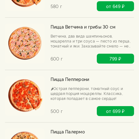
580 г
от 649 ₽
Пицца Ветчина и грибы 30 см
Ветчина, два вида шампиньонов,
моцарелла и три соуса — песто из перца,
томатный и яки. Заказывайте смело — не
пожалеете.
600 г
799 ₽
Пицца Пепперони
🌶️Острая пепперони, томатный соус и
щедрая порция моцареллы. Классика,
которая попадает в самое сердце!
500 г
от 699 ₽
Пицца Палермо