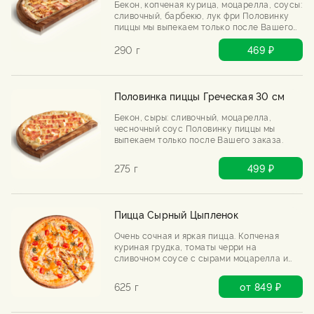
Бекон, копченая курица, моцарелла, соусы:
сливочный, барбекю, лук фри Половинку
пиццы мы выпекаем только после Вашего
заказа.
290 г
469 ₽
Половинка пиццы Греческая 30 см
Бекон, сыры: сливочный, моцарелла,
чесночный соус Половинку пиццы мы
выпекаем только после Вашего заказа.
275 г
499 ₽
Пицца Сырный Цыпленок
Очень сочная и яркая пицца. Копченая
куриная грудка, томаты черри на
сливочном соусе с сырами моцарелла и
чеддер.
625 г
от 849 ₽