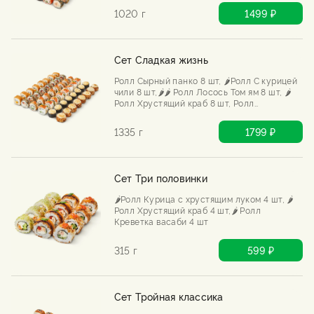
1020 г
1499 ₽
Сет Сладкая жизнь
Ролл Сырный панко 8 шт, 🌶️Ролл С курицей
чили 8 шт,🌶️🌶️ Ролл Лосось Том ям 8 шт, 🌶️
Ролл Хрустящий краб 8 шт, Ролл
Запеченный с курицей 8 шт, Ролл
Запеченный с угрем 8 шт
1335 г
1799 ₽
Сет Три половинки
🌶️Ролл Курица с хрустящим луком 4 шт, 🌶️
Ролл Хрустящий краб 4 шт,🌶️ Ролл
Креветка васаби 4 шт
315 г
599 ₽
Сет Тройная классика