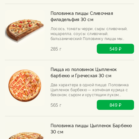
Половинка пиццы Сливочная
филадельфия 30 см
Лосось, томаты черри, сыры: сливочный,
моцарелла, соусы: сливочный,
бальзамический Половинку пиццы мы
выпекаем только после Вашего заказа.
285 г
549 ₽
Пицца из половинок Цыпленок
барбекю и Греческая 30 см
Два характера в одной пицце. Половинка
Цыпленок барбекю — копчёная курица с
беконом, сыром и хрустящим луком.
Половинка «Греческая» — бекон, два сыра
и чесночный соус. Половинку пиццы мы
565 г
849 ₽
выпекаем только после вашего заказа.
Половинка пиццы Цыпленок Барбекю
30 см